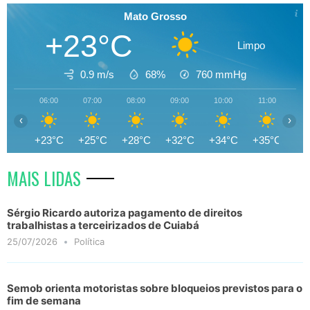
Mato Grosso
+23°C
Limpo
0.9 m/s
68%
760
mmHg
06:00
07:00
08:00
09:00
10:00
11:00
12
‹
›
+23°C
+25°C
+28°C
+32°C
+34°C
+35°C
+3
MAIS LIDAS
Sérgio Ricardo autoriza pagamento de direitos
trabalhistas a terceirizados de Cuiabá
25/07/2026
Política
Semob orienta motoristas sobre bloqueios previstos para o
fim de semana