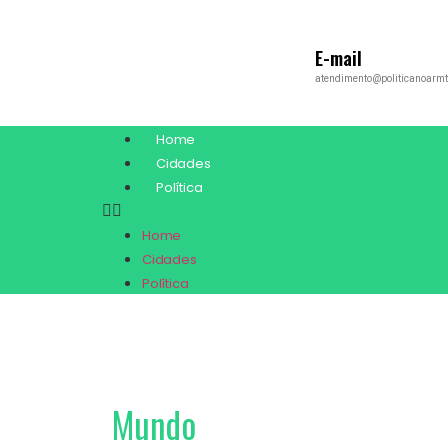
E-mail
atendimento@politicanoarmt
Home
Cidades
Política
Home
Cidades
Política
Mundo