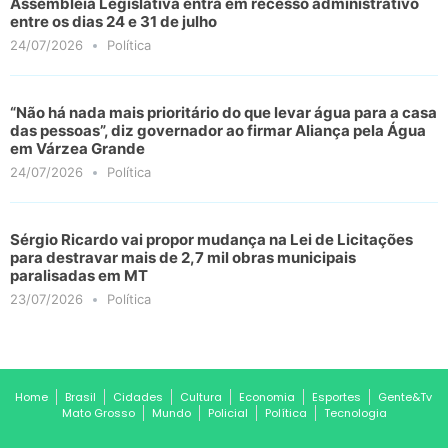
Assembleia Legislativa entra em recesso administrativo
entre os dias 24 e 31 de julho
24/07/2026
Política
“Não há nada mais prioritário do que levar água para a casa
das pessoas”, diz governador ao firmar Aliança pela Água
em Várzea Grande
24/07/2026
Política
Sérgio Ricardo vai propor mudança na Lei de Licitações
para destravar mais de 2,7 mil obras municipais
paralisadas em MT
23/07/2026
Política
Home
Brasil
Cidades
Cultura
Economia
Esportes
Gente&Tv
Mato Grosso
Mundo
Policial
Política
Tecnologia