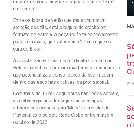
mistura estilos e arranca elogios e muitos ‘likes’
‹
nas redes.
Entre os looks de verão que mais chamaram
MA
atenção dos fãs, está o biquini de crochê em
formato de estrela. A peça foi feita especialmente
para a cuiabana, que valorizou a ‘técnica que é a
Sé
cara do Brasil’.
p
À revista, Sanny Elias, stylist da atriz, disse que
tr
Bela é ‘autêntica e procura manter sua identidade, o
C
que potencializa a consolidação da sua imagem
dentro das escolhas criativas’ da profissional.
25/
Com mais de 10 mil seguidores nas redes sociais,
a cuiabana ganhou destaque nacional após
S
interpretar a personagem ‘Muda’ no remake de
so
Pantanal exibida pela Rede Globo entre março e
outubro de 2022.
o