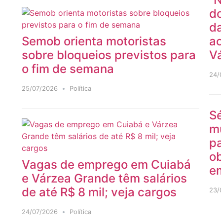
do
da
Semob orienta motoristas
ao
sobre bloqueios previstos para
V
o fim de semana
24/
25/07/2026
Política
Sé
m
pa
ob
Vagas de emprego em Cuiabá
e
e Várzea Grande têm salários
de até R$ 8 mil; veja cargos
23/
24/07/2026
Política