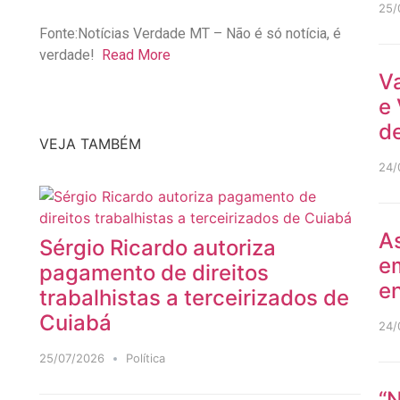
25/
Fonte:Notícias Verdade MT – Não é só notícia, é
verdade!
Read More
V
e 
de
VEJA TAMBÉM
24/
As
Sérgio Ricardo autoriza
e
pagamento de direitos
en
trabalhistas a terceirizados de
Cuiabá
24/
25/07/2026
Política
“N