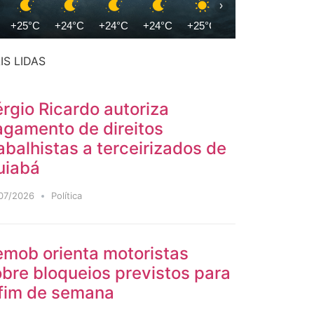
›
+25°C
+24°C
+24°C
+24°C
+25°C
+28°C
+30°C
IS LIDAS
rgio Ricardo autoriza
agamento de direitos
abalhistas a terceirizados de
uiabá
07/2026
Política
emob orienta motoristas
bre bloqueios previstos para
 fim de semana