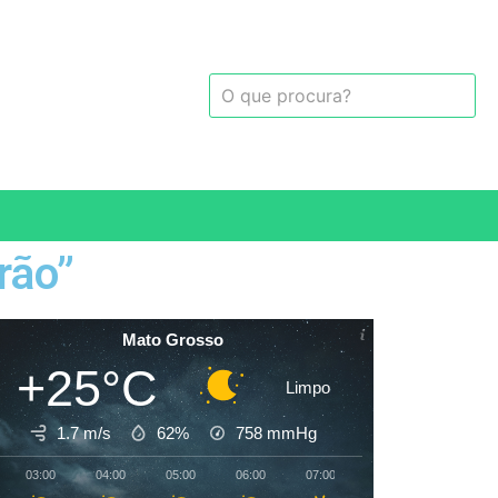
rão”
Mato Grosso
+25°C
Limpo
1.7 m/s
62%
758
mmHg
03:00
04:00
05:00
06:00
07:00
08:00
09:00