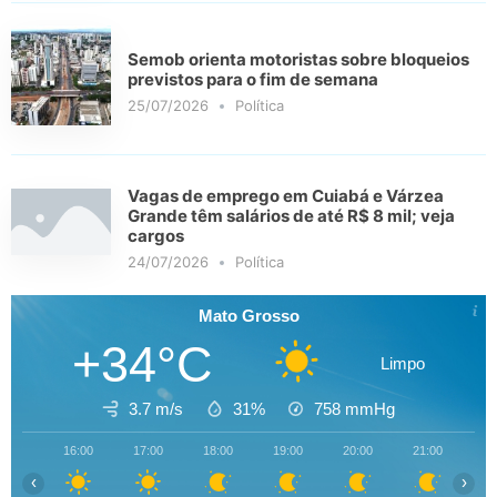
Semob orienta motoristas sobre bloqueios
previstos para o fim de semana
25/07/2026
Política
Vagas de emprego em Cuiabá e Várzea
Grande têm salários de até R$ 8 mil; veja
cargos
24/07/2026
Política
Mato Grosso
+34°C
Limpo
3.7 m/s
31%
758
mmHg
16:00
17:00
18:00
19:00
20:00
21:00
22
‹
›