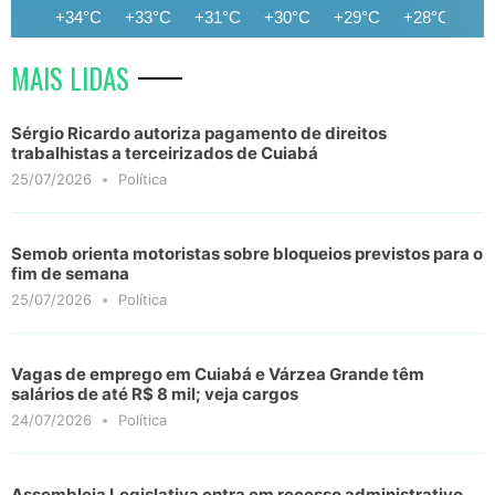
+34°C
+33°C
+31°C
+30°C
+29°C
+28°C
+2
MAIS LIDAS
Sérgio Ricardo autoriza pagamento de direitos
trabalhistas a terceirizados de Cuiabá
25/07/2026
Política
Semob orienta motoristas sobre bloqueios previstos para o
fim de semana
25/07/2026
Política
Vagas de emprego em Cuiabá e Várzea Grande têm
salários de até R$ 8 mil; veja cargos
24/07/2026
Política
Assembleia Legislativa entra em recesso administrativo