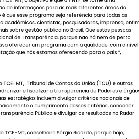
 TCE-MT, o objetivo é que o PNTP se torne uma
o de informações para as mais diferentes áreas do
é que esse programa seja referência para todas as
ara acadêmicos, cientistas, pesquisadores, imprensa, enfim
ais sobre gestão pública no Brasil. Que estas pessoas
onal de Transparência, porque não há nem de perto
possa oferecer um programa com a qualidade, com o nível
tação que nós estamos oferecendo para o país ”,
lo TCE-MT, Tribunal de Contas da União (TCU) e outros
dronizar e fiscalizar a transparência de Poderes e órgão
as estratégias incluem divulgar critérios nacionais de
riodicamente o cumprimento desses critérios, conceder
ransparência Pública e divulgar os resultados no Radar
o TCE-MT, conselheiro Sérgio Ricardo, porque hoje,