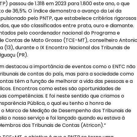
P) passou de 1.318 em 2023 para 1.800 este ano, o que
 de 36,5%. O índice demonstra o avanço da Lei da
mpulsionado pelo PNTP, que estabelece critérios rigorosos
dos, que são classificados entre prata, ouro e diamante.
tados pelo coordenador nacional do Programa e
 de Contas de Mato Grosso (TCE-MT), conselheiro Antoni
a (13), durante o IX Encontro Nacional dos Tribunais de
Iguaçu (PR).
uim destacou a importância de eventos como o ENTC não
 tribunais de contas do país, mas para a sociedade como
contas têm a função de melhorar a vida das pessoas e a
blicos. Encontros como estes são oportunidades de
s competências. E foi neste sentido que criamos o
sparência Pública, o qual eu tenho a honra de
o Marco de Medição de Desempenho dos Tribunais de
ia o nosso serviço e foi lançado quando eu estava à
Membros dos Tribunais de Contas (Atricon).”