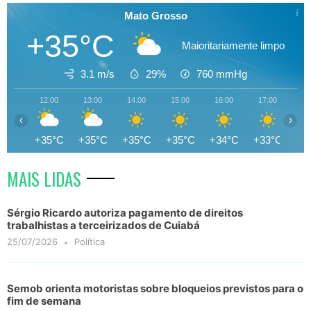
Mato Grosso
+35°C
Maioritariamente limpo
3.1 m/s
29%
760
mmHg
12:00
13:00
14:00
15:00
16:00
17:00
18
‹
›
+35°C
+35°C
+35°C
+35°C
+34°C
+33°C
+3
MAIS LIDAS
Sérgio Ricardo autoriza pagamento de direitos
trabalhistas a terceirizados de Cuiabá
25/07/2026
Política
Semob orienta motoristas sobre bloqueios previstos para o
fim de semana