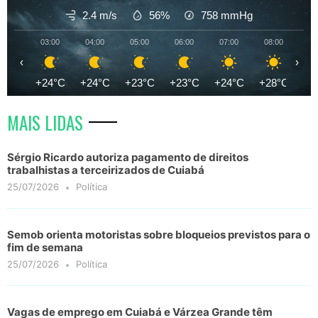
2.4 m/s
56%
758
mmHg
03:00
04:00
05:00
06:00
07:00
08:00
09
‹
›
+24°C
+24°C
+23°C
+23°C
+24°C
+28°C
+3
MAIS LIDAS
Sérgio Ricardo autoriza pagamento de direitos
trabalhistas a terceirizados de Cuiabá
25/07/2026
Política
Semob orienta motoristas sobre bloqueios previstos para o
fim de semana
25/07/2026
Política
Vagas de emprego em Cuiabá e Várzea Grande têm