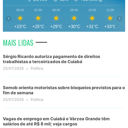
06:00
07:00
08:00
09:00
10:00
11:00
12
‹
›
+23°C
+25°C
+29°C
+30°C
+31°C
+33°C
+3
MAIS LIDAS
Sérgio Ricardo autoriza pagamento de direitos
trabalhistas a terceirizados de Cuiabá
25/07/2026
Política
Semob orienta motoristas sobre bloqueios previstos para o
fim de semana
25/07/2026
Política
Vagas de emprego em Cuiabá e Várzea Grande têm
salários de até R$ 8 mil; veja cargos