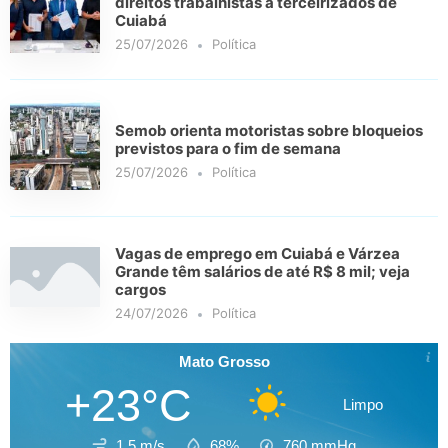
direitos trabalhistas a terceirizados de
Cuiabá
25/07/2026
Política
Semob orienta motoristas sobre bloqueios
previstos para o fim de semana
25/07/2026
Política
Vagas de emprego em Cuiabá e Várzea
Grande têm salários de até R$ 8 mil; veja
cargos
24/07/2026
Política
Mato Grosso
+23°C
Limpo
1.5 m/s
68%
760
mmHg