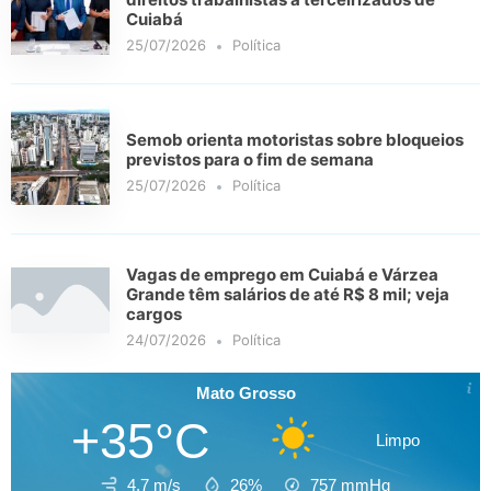
Cuiabá
25/07/2026
Política
Semob orienta motoristas sobre bloqueios
previstos para o fim de semana
25/07/2026
Política
Vagas de emprego em Cuiabá e Várzea
Grande têm salários de até R$ 8 mil; veja
cargos
24/07/2026
Política
Mato Grosso
+35°C
Limpo
4.7 m/s
26%
757
mmHg