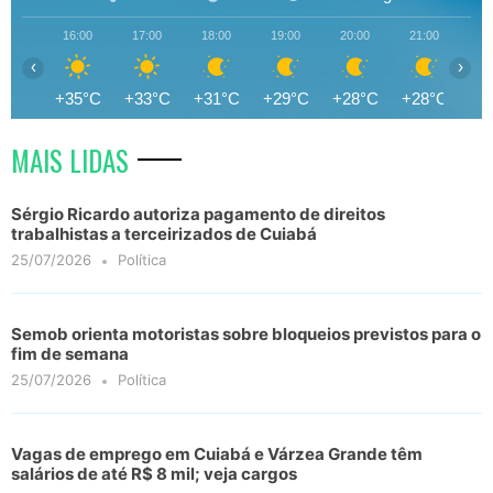
16:00
17:00
18:00
19:00
20:00
21:00
22
‹
›
+35°C
+33°C
+31°C
+29°C
+28°C
+28°C
+2
MAIS LIDAS
Sérgio Ricardo autoriza pagamento de direitos
trabalhistas a terceirizados de Cuiabá
25/07/2026
Política
Semob orienta motoristas sobre bloqueios previstos para o
fim de semana
25/07/2026
Política
Vagas de emprego em Cuiabá e Várzea Grande têm
salários de até R$ 8 mil; veja cargos