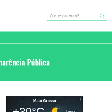
parência Pública
Mato Grosso
+30°C
Limpo