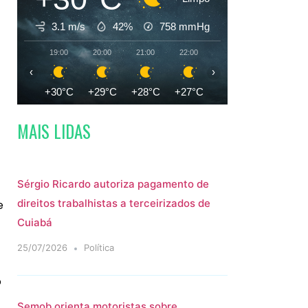
3.1 m/s
42%
758
mmHg
19:00
20:00
21:00
22:00
23:00
00:00
‹
›
+30°C
+29°C
+28°C
+27°C
+27°C
+26°C
MAIS LIDAS
Sérgio Ricardo autoriza pagamento de
direitos trabalhistas a terceirizados de
e
Cuiabá
25/07/2026
Política
o
Semob orienta motoristas sobre