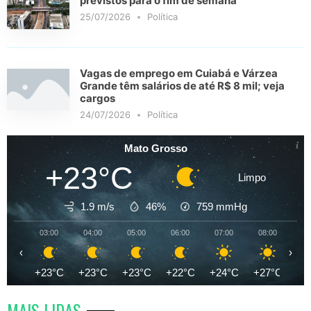
previstos para o fim de semana
25/07/2026
Política
Vagas de emprego em Cuiabá e Várzea
Grande têm salários de até R$ 8 mil; veja
cargos
24/07/2026
Política
Mato Grosso
+23°C
Limpo
1.9 m/s
46%
759
mmHg
03:00
04:00
05:00
06:00
07:00
08:00
09
‹
›
+23°C
+23°C
+23°C
+22°C
+24°C
+27°C
+3
MAIS LIDAS