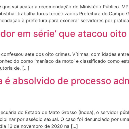
que vai acatar a recomendação do Ministério Público. MP 
bstituir trabalhadores terceirizados Prefeitura de Campo 
ndação à prefeitura para exonerar servidores por prática
ador em série’ que atacou oit
fessou sete dos oito crimes. Vítimas, com idades entre 
conhecido como ‘maníaco da moto’ e classificado como estu
toria de, […]
 é absolvido de processo adm
pecuária do Estado de Mato Grosso (Indea), o servidor púb
iplinar por assédio sexual. O caso foi denunciado por uma
 dia 16 de novembro de 2020 na […]