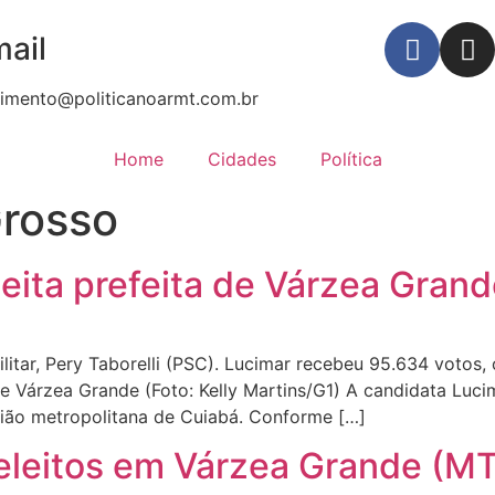
ail
imento@politicanoarmt.com.br
Home
Cidades
Política
rosso
eita prefeita de Várzea Gran
litar, Pery Taborelli (PSC). Lucimar recebeu 95.634 votos,
e Várzea Grande (Foto: Kelly Martins/G1) A candidata Luci
gião metropolitana de Cuiabá. Conforme […]
 eleitos em Várzea Grande (M