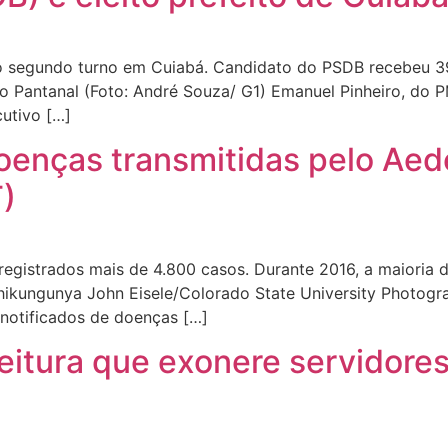
 segundo turno em Cuiabá. Candidato do PSDB recebeu 39
 Pantanal (Foto: André Souza/ G1) Emanuel Pinheiro, do PM
cutivo […]
oenças transmitidas pelo Ae
)
egistrados mais de 4.800 casos. Durante 2016, a maioria d
 chikungunya John Eisele/Colorado State University Photog
notificados de doenças […]
itura que exonere servidores 