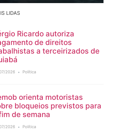
IS LIDAS
rgio Ricardo autoriza
agamento de direitos
abalhistas a terceirizados de
uiabá
07/2026
Política
emob orienta motoristas
bre bloqueios previstos para
 fim de semana
07/2026
Política