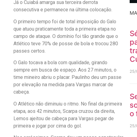
Já o Cuiabá amarga sua terceira derrota
consecutiva e permanece na última colocação.
MA
O primeiro tempo foi de total imposição do Galo
que atuou praticamente toda a primeira etapa no
Sé
campo de ataque. O domínio foi tão grande que o
p
Atlético teve 70% de posse de bola e trocou 280
tr
passes certos.
C
O Galo tocava a bola com qualidade, girando
sempre em busca de espaço. Aos 27 minutos, o
25/
time mineiro abriu o placar. Paulinho deu um passe
por elevação na medida para Vargas marcar de
cabeça.
S
so
O Atlético não diminuiu o ritmo. No final da primeira
etapa, aos 42 minutos, Scarpa cruzou da direita,
o
Lemos ajeitou de cabeça para Vargas pegar de
primeira e jogar por cima do gol.
25/