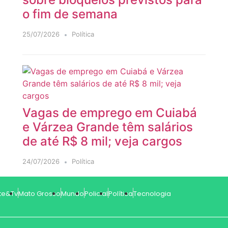
o fim de semana
25/07/2026
Política
Vagas de emprego em Cuiabá
e Várzea Grande têm salários
de até R$ 8 mil; veja cargos
24/07/2026
Política
te&Tv
Mato Grosso
Mundo
Policial
Política
Tecnologia