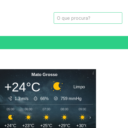
Mato Grosso
+24°C
Limpo
1.3 m/s
66%
759
mmHg
05:00
06:00
07:00
08:00
09:00
10:00
11:00
›
+24°C
+23°C
+25°C
+29°C
+30°C
+31°C
+33°C