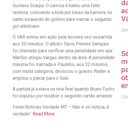
da
Gustavo Scarpa. O camisa 6 bateu uma falta
ao
rasteira, colocando a bola por baixo da barreira, no
V
canto esquerdo do goleiro para marcar o segundo
gol atleticano
24/
O VAR entrou em ação pela terceira vez na partida
aos 30 minutos. O árbitro Sávio Pereira Sampaio
foi chamado para verificar uma penalidade em que
Sé
Marllon atingiu Vargas dentro da área. A penalidade
m
máxima foi marcada e Paulinho, aos 32 minutos,
pa
com muita categoria, deslocou o goleiro Walter e
ob
ampliou o placar para o Galo.
e
A partida já estava na reta final quando Bruno Fuchs
foi expulso por receber o segundo cartão amarelo.
23/
Fonte:Notícias Verdade MT – Não é só notícia, é
verdade!
Read More