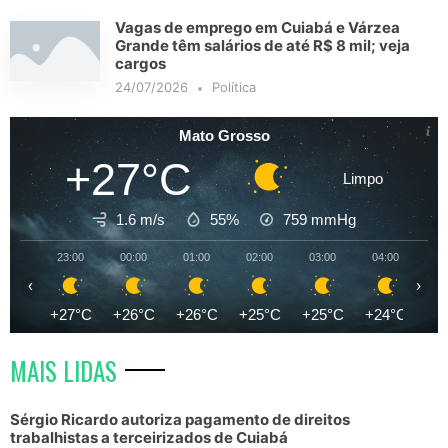
Vagas de emprego em Cuiabá e Várzea
Grande têm salários de até R$ 8 mil; veja
cargos
24/07/2026
Política
Mato Grosso
+27°C
Limpo
1.6 m/s
55%
759
mmHg
23:00
00:00
01:00
02:00
03:00
04:00
05
‹
›
+27°C
+26°C
+26°C
+25°C
+25°C
+24°C
+2
MAIS LIDAS
Sérgio Ricardo autoriza pagamento de direitos
trabalhistas a terceirizados de Cuiabá