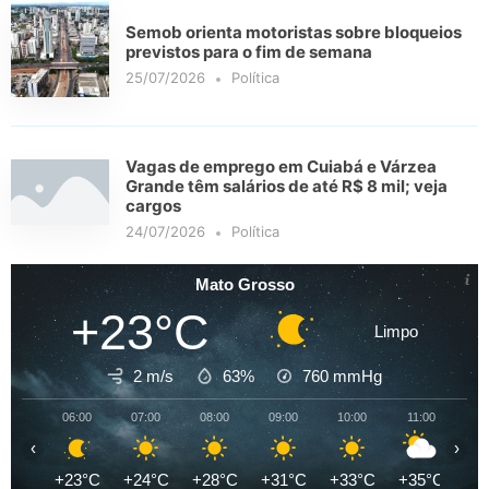
Semob orienta motoristas sobre bloqueios
previstos para o fim de semana
25/07/2026
Política
Vagas de emprego em Cuiabá e Várzea
Grande têm salários de até R$ 8 mil; veja
cargos
24/07/2026
Política
Mato Grosso
+23°C
Limpo
2 m/s
63%
760
mmHg
06:00
07:00
08:00
09:00
10:00
11:00
12
‹
›
+23°C
+24°C
+28°C
+31°C
+33°C
+35°C
+3