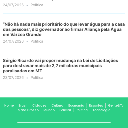
24/07/2026
Política
“Não há nada mais prioritário do que levar água para a casa
das pessoas”, diz governador ao firmar Aliança pela Água
em Várzea Grande
24/07/2026
Política
Sérgio Ricardo vai propor mudança na Lei de Licitações
para destravar mais de 2,7 mil obras municipais
paralisadas em MT
23/07/2026
Política
Home
Brasil
Cidades
Cultura
Economia
Esportes
Gente&Tv
Mato Grosso
Mundo
Policial
Política
Tecnologia