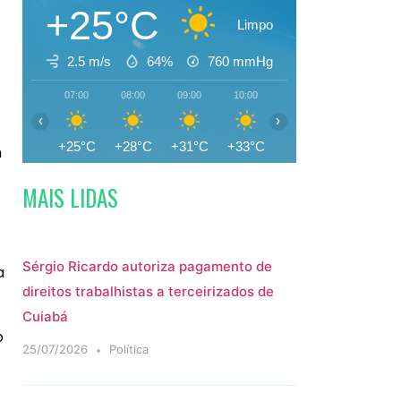
+25°C
Limpo
2.5 m/s
64%
760
mmHg
07:00
08:00
09:00
10:00
11:00
12:00
‹
›
+25°C
+28°C
+31°C
+33°C
+35°C
+35°C
m
MAIS LIDAS
Sérgio Ricardo autoriza pagamento de
a
direitos trabalhistas a terceirizados de
Cuiabá
o
25/07/2026
Política