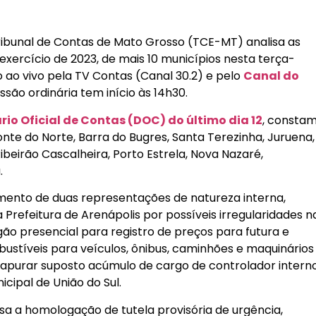
Tribunal de Contas de Mato Grosso (TCE-MT) analisa as
exercício de 2023, de mais 10 municípios nesta terça-
o ao vivo pela TV Contas (Canal 30.2) e pelo
Canal do
essão ordinária tem início às 14h30.
rio Oficial de Contas (DOC) do último dia 12
, consta
nte do Norte, Barra do Bugres, Santa Terezinha, Juruena,
beirão Cascalheira, Porto Estrela, Nova Nazaré,
.
gamento de duas representações de natureza interna,
refeitura de Arenápolis por possíveis irregularidades n
gão presencial para registro de preços para futura e
ustíveis para veículos, ônibus, caminhões e maquinários
a apurar suposto acúmulo de cargo de controlador intern
cipal de União do Sul.
lisa a homologação de tutela provisória de urgência,