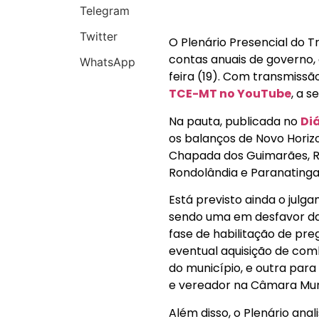
Telegram
Twitter
O Plenário Presencial do 
contas anuais de governo, 
WhatsApp
feira (19). Com transmissã
TCE-MT no YouTube
, a s
Na pauta, publicada no
Diá
os balanços de Novo Horizo
Chapada dos Guimarães, Ri
Rondolândia e Paranatinga
Está previsto ainda o jul
sendo uma em desfavor da P
fase de habilitação de pre
eventual aquisição de comb
do município, e outra par
e vereador na Câmara Muni
Além disso, o Plenário ana