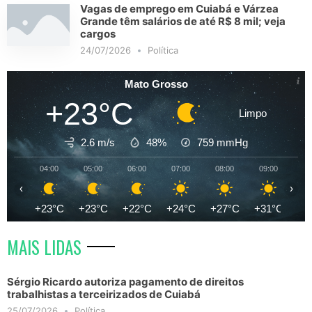
Vagas de emprego em Cuiabá e Várzea
Grande têm salários de até R$ 8 mil; veja
cargos
24/07/2026
Política
Mato Grosso
+23°C
Limpo
2.6 m/s
48%
759
mmHg
04:00
05:00
06:00
07:00
08:00
09:00
10
‹
›
+23°C
+23°C
+22°C
+24°C
+27°C
+31°C
+3
MAIS LIDAS
Sérgio Ricardo autoriza pagamento de direitos
trabalhistas a terceirizados de Cuiabá
25/07/2026
Política