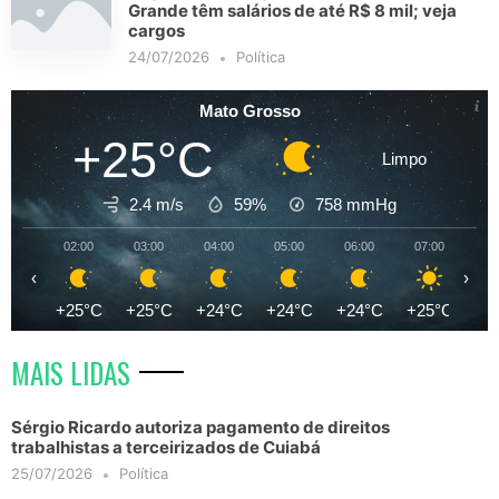
Grande têm salários de até R$ 8 mil; veja
cargos
24/07/2026
Política
Mato Grosso
+25°C
Limpo
2.4 m/s
59%
758
mmHg
02:00
03:00
04:00
05:00
06:00
07:00
08
‹
›
+25°C
+25°C
+24°C
+24°C
+24°C
+25°C
+2
MAIS LIDAS
Sérgio Ricardo autoriza pagamento de direitos
trabalhistas a terceirizados de Cuiabá
25/07/2026
Política