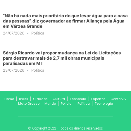
“Não há nada mais prioritário do que levar água para a casa
das pessoas”, diz governador ao firmar Aliança pela Água
em Várzea Grande
24/07/2026
Política
Sérgio Ricardo vai propor mudança na Lei de Licitações
para destravar mais de 2,7 mil obras municipais
paralisadas em MT
23/07/2026
Política
Home
Brasil
Cidades
Cultura
Economia
Esportes
Gente&Tv
Mato Grosso
Mundo
Policial
Política
Tecnologia
© Copyright 2022 - Todos os direitos reservados