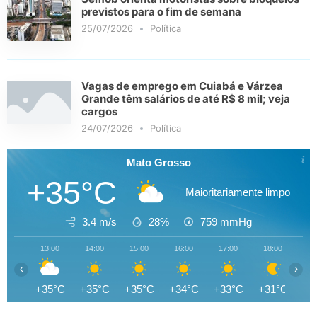
previstos para o fim de semana
25/07/2026
Política
Vagas de emprego em Cuiabá e Várzea
Grande têm salários de até R$ 8 mil; veja
cargos
24/07/2026
Política
Mato Grosso
+35°C
Maioritariamente limpo
3.4 m/s
28%
759
mmHg
13:00
14:00
15:00
16:00
17:00
18:00
19
‹
›
+35°C
+35°C
+35°C
+34°C
+33°C
+31°C
+3