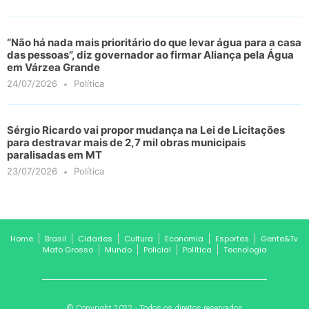
“Não há nada mais prioritário do que levar água para a casa
das pessoas”, diz governador ao firmar Aliança pela Água
em Várzea Grande
24/07/2026
Política
Sérgio Ricardo vai propor mudança na Lei de Licitações
para destravar mais de 2,7 mil obras municipais
paralisadas em MT
23/07/2026
Política
Home
Brasil
Cidades
Cultura
Economia
Esportes
Gente&Tv
Mato Grosso
Mundo
Policial
Política
Tecnologia
© Copyright 2022 - Todos os direitos reservados