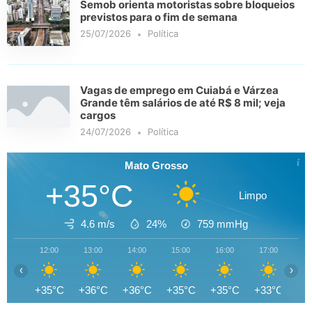
Semob orienta motoristas sobre bloqueios
previstos para o fim de semana
25/07/2026
Política
Vagas de emprego em Cuiabá e Várzea
Grande têm salários de até R$ 8 mil; veja
cargos
24/07/2026
Política
Mato Grosso
+35°C
Limpo
4.6 m/s
24%
759
mmHg
12:00
13:00
14:00
15:00
16:00
17:00
18
‹
›
+35°C
+36°C
+36°C
+35°C
+35°C
+33°C
+3