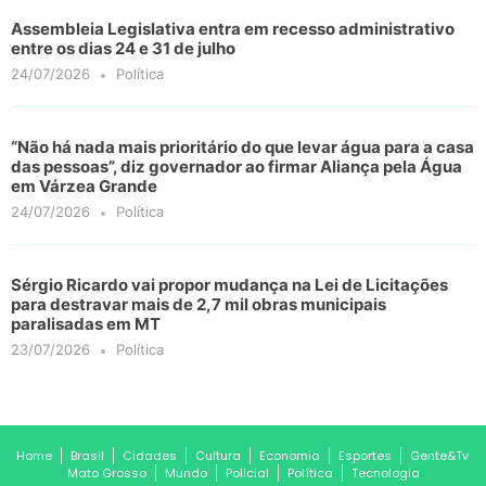
Assembleia Legislativa entra em recesso administrativo
entre os dias 24 e 31 de julho
24/07/2026
Política
“Não há nada mais prioritário do que levar água para a casa
das pessoas”, diz governador ao firmar Aliança pela Água
em Várzea Grande
24/07/2026
Política
Sérgio Ricardo vai propor mudança na Lei de Licitações
para destravar mais de 2,7 mil obras municipais
paralisadas em MT
23/07/2026
Política
Home
Brasil
Cidades
Cultura
Economia
Esportes
Gente&Tv
Mato Grosso
Mundo
Policial
Política
Tecnologia