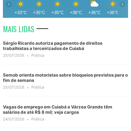
‹
›
+33°C
+35°C
+35°C
+36°C
+36°C
+36°C
+3
MAIS LIDAS
Sérgio Ricardo autoriza pagamento de direitos
trabalhistas a terceirizados de Cuiabá
25/07/2026
Política
Semob orienta motoristas sobre bloqueios previstos para o
fim de semana
25/07/2026
Política
Vagas de emprego em Cuiabá e Várzea Grande têm
salários de até R$ 8 mil; veja cargos
24/07/2026
Política