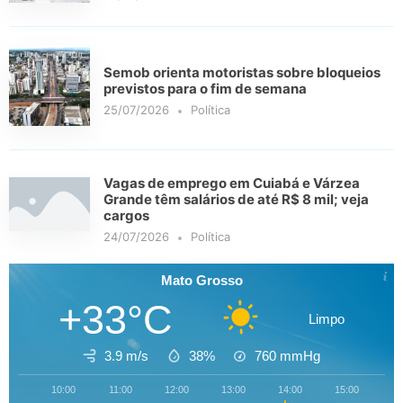
Semob orienta motoristas sobre bloqueios
previstos para o fim de semana
25/07/2026
Política
Vagas de emprego em Cuiabá e Várzea
Grande têm salários de até R$ 8 mil; veja
cargos
24/07/2026
Política
Mato Grosso
+33°C
Limpo
3.9 m/s
38%
760
mmHg
10:00
11:00
12:00
13:00
14:00
15:00
16