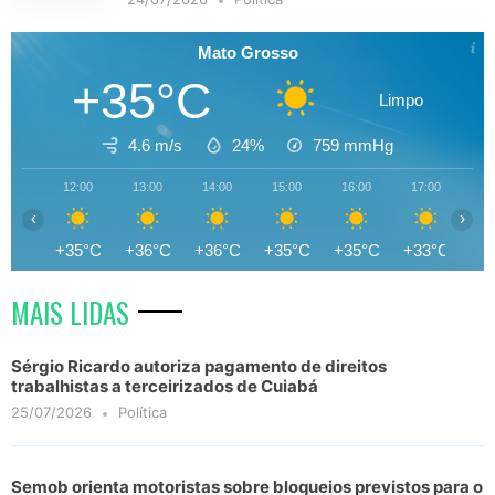
Mato Grosso
+35°C
Limpo
4.6 m/s
24%
759
mmHg
12:00
13:00
14:00
15:00
16:00
17:00
18
‹
›
+35°C
+36°C
+36°C
+35°C
+35°C
+33°C
+3
MAIS LIDAS
Sérgio Ricardo autoriza pagamento de direitos
trabalhistas a terceirizados de Cuiabá
25/07/2026
Política
Semob orienta motoristas sobre bloqueios previstos para o