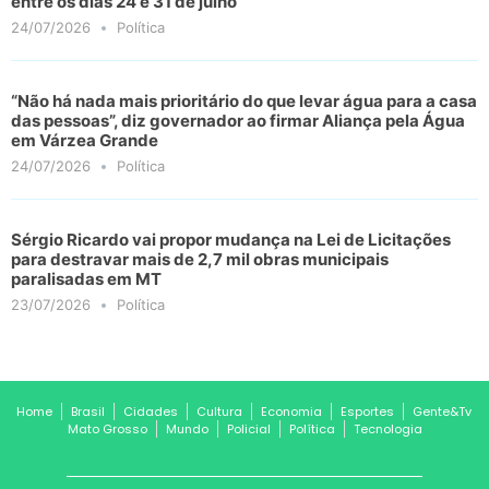
entre os dias 24 e 31 de julho
24/07/2026
Política
“Não há nada mais prioritário do que levar água para a casa
das pessoas”, diz governador ao firmar Aliança pela Água
em Várzea Grande
24/07/2026
Política
Sérgio Ricardo vai propor mudança na Lei de Licitações
para destravar mais de 2,7 mil obras municipais
paralisadas em MT
23/07/2026
Política
Home
Brasil
Cidades
Cultura
Economia
Esportes
Gente&Tv
Mato Grosso
Mundo
Policial
Política
Tecnologia