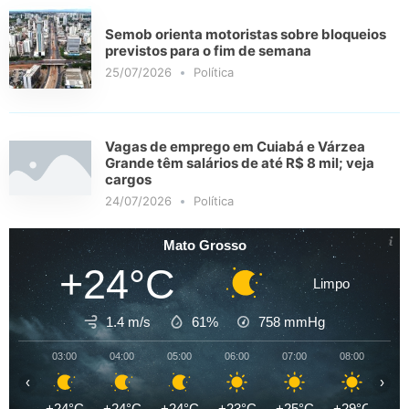
Semob orienta motoristas sobre bloqueios
previstos para o fim de semana
25/07/2026
Política
Vagas de emprego em Cuiabá e Várzea
Grande têm salários de até R$ 8 mil; veja
cargos
24/07/2026
Política
Mato Grosso
+24°C
Limpo
1.4 m/s
61%
758
mmHg
03:00
04:00
05:00
06:00
07:00
08:00
09
‹
›
+24°C
+24°C
+24°C
+23°C
+25°C
+29°C
+3