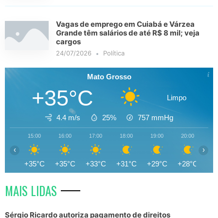
Vagas de emprego em Cuiabá e Várzea
Grande têm salários de até R$ 8 mil; veja
cargos
24/07/2026
Política
Mato Grosso
+35°C
Limpo
4.4 m/s
25%
757
mmHg
15:00
16:00
17:00
18:00
19:00
20:00
21
‹
›
+35°C
+35°C
+33°C
+31°C
+29°C
+28°C
+2
MAIS LIDAS
Sérgio Ricardo autoriza pagamento de direitos