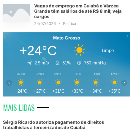
Vagas de emprego em Cuiabá e Várzea
Grande têm salários de até R$ 8 mil; veja
cargos
24/07/2026
Política
Mato Grosso
+24°C
Limpo
2.9 m/s
51%
760
mmHg
07:00
08:00
09:00
10:00
11:00
12:00
13
‹
›
+24°C
+27°C
+31°C
+33°C
+34°C
+35°C
+3
MAIS LIDAS
Sérgio Ricardo autoriza pagamento de direitos
trabalhistas a terceirizados de Cuiabá