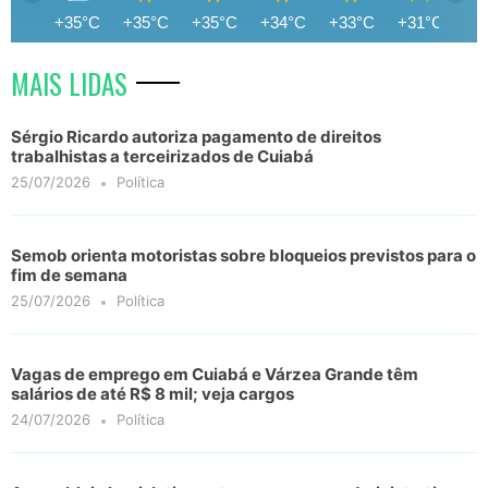
+35°C
+35°C
+35°C
+34°C
+33°C
+31°C
+3
MAIS LIDAS
Sérgio Ricardo autoriza pagamento de direitos
trabalhistas a terceirizados de Cuiabá
25/07/2026
Política
Semob orienta motoristas sobre bloqueios previstos para o
fim de semana
25/07/2026
Política
Vagas de emprego em Cuiabá e Várzea Grande têm
salários de até R$ 8 mil; veja cargos
24/07/2026
Política