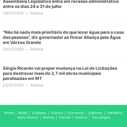
Assembleia Legislativa entra em recesso administrativo
entre os dias 24 e 31 de julho
24/07/2026
Política
“Não há nada mais prioritário do que levar água para a casa
das pessoas”, diz governador ao firmar Aliança pela Água
em Várzea Grande
24/07/2026
Política
Sérgio Ricardo vai propor mudança na Lei de Licitações
para destravar mais de 2,7 mil obras municipais
paralisadas em MT
23/07/2026
Política
Home
Brasil
Cidades
Cultura
Economia
Esportes
Gente&Tv
Mato Grosso
Mundo
Policial
Política
Tecnologia