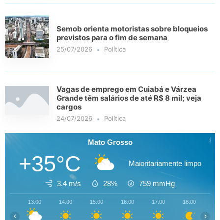
Semob orienta motoristas sobre bloqueios
previstos para o fim de semana
25/07/2026
Política
Vagas de emprego em Cuiabá e Várzea
Grande têm salários de até R$ 8 mil; veja
cargos
24/07/2026
Política
Mato Grosso
+35°C
Maioritariamente limpo
3.4 m/s
28%
759
mmHg
13:00
14:00
15:00
16:00
17:00
18:00
19
‹
›