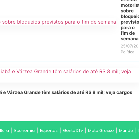
motoris
sobre
bloquei
previst
para o
fim de
semana
25/07/20
Política
e Várzea Grande têm salários de até R$ 8 mil; veja cargos
ltura
Economia
Esportes
Gente&Tv
Mato Grosso
Mundo