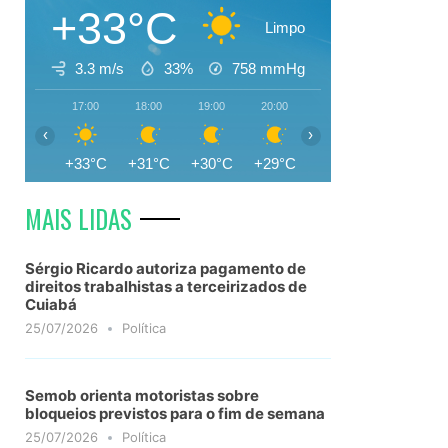
+33°C
Limpo
3.3 m/s
33%
758
mmHg
17:00
18:00
19:00
20:00
21:00
22:00
‹
›
+33°C
+31°C
+30°C
+29°C
+28°C
+27°C
MAIS LIDAS
Sérgio Ricardo autoriza pagamento de
direitos trabalhistas a terceirizados de
Cuiabá
25/07/2026
Política
Semob orienta motoristas sobre
bloqueios previstos para o fim de semana
25/07/2026
Política