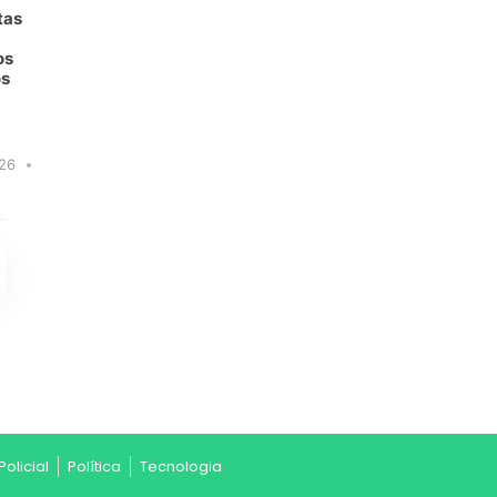
tas
os
os
26
Policial
Política
Tecnologia