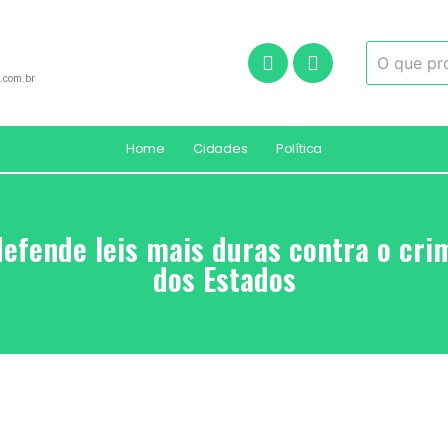
.com.br
Home
Cidades
Política
efende leis mais duras contra o cr
dos Estados