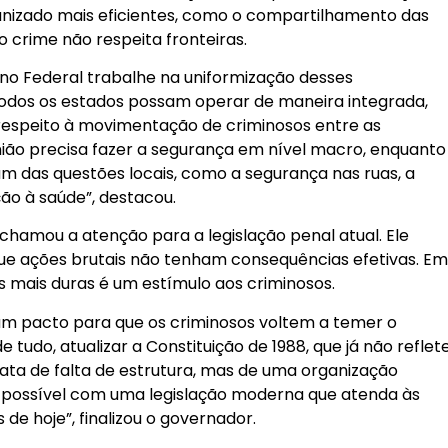
nizado mais eficientes, como o compartilhamento das
 crime não respeita fronteiras.
no Federal trabalhe na uniformização desses
odos os estados possam operar de maneira integrada,
respeito à movimentação de criminosos entre as
 União precisa fazer a segurança em nível macro, enquanto
am das questões locais, como a segurança nas ruas, a
ão à saúde”, destacou.
hamou a atenção para a legislação penal atual. Ele
 que ações brutais não tenham consequências efetivas. E
eis mais duras é um estímulo aos criminosos.
um pacto para que os criminosos voltem a temer o
de tudo, atualizar a Constituição de 1988, que já não reflet
trata de falta de estrutura, mas de uma organização
á possível com uma legislação moderna que atenda às
 de hoje”, finalizou o governador.