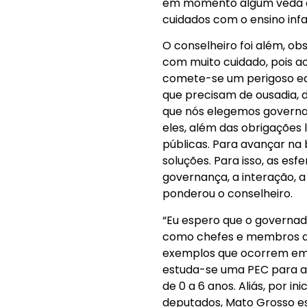
em momento algum veda q
cuidados com o ensino infant
O conselheiro foi além, o
com muito cuidado, pois a
comete-se um perigoso eq
que precisam de ousadia, 
que nós elegemos governad
eles, além das obrigações 
públicas. Para avançar na
soluções. Para isso, as es
governança, a interação, 
ponderou o conselheiro.
“Eu espero que o governa
como chefes e membros d
exemplos que ocorrem em o
estuda-se uma PEC para al
de 0 a 6 anos. Aliás, por i
deputados, Mato Grosso e