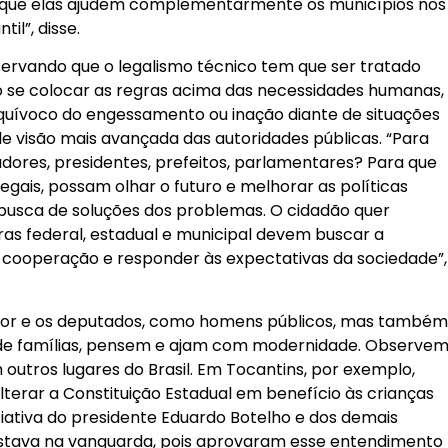
ue elas ajudem complementarmente os municípios nos
il”, disse.
bservando que o legalismo técnico tem que ser tratado
o se colocar as regras acima das necessidades humanas,
uívoco do engessamento ou inação diante de situações
de visão mais avançada das autoridades públicas. “Para
ores, presidentes, prefeitos, parlamentares? Para que
legais, possam olhar o futuro e melhorar as políticas
 busca de soluções dos problemas. O cidadão quer
feras federal, estadual e municipal devem buscar a
a cooperação e responder às expectativas da sociedade”,
dor e os deputados, como homens públicos, mas també
e famílias, pensem e ajam com modernidade. Observe
utros lugares do Brasil. Em Tocantins, por exemplo,
terar a Constituição Estadual em benefício às crianças
niciativa do presidente Eduardo Botelho e dos demais
stava na vanguarda, pois aprovaram esse entendimento