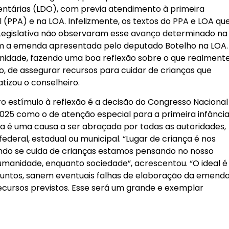
mentárias (LDO), com previa atendimento à primeira
l (PPA) e na LOA. Infelizmente, os textos do PPA e LOA qu
egislativa não observaram esse avanço determinado na
com a emenda apresentada pelo deputado Botelho na LOA.
nidade, fazendo uma boa reflexão sobre o que realment
o, de assegurar recursos para cuidar de crianças que
atizou o conselheiro.
ro estímulo à reflexão é a decisão do Congresso Nacional
2025 como o de atenção especial para a primeira infância
sa é uma causa a ser abraçada por todas as autoridades,
ederal, estadual ou municipal. “Lugar de criança é nos
ndo se cuida de crianças estamos pensando no nosso
umanidade, enquanto sociedade”, acrescentou. “O ideal é
, juntos, sanem eventuais falhas de elaboração da emend
cursos previstos. Esse será um grande e exemplar