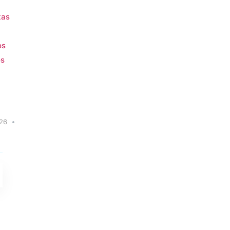
tas
os
os
26