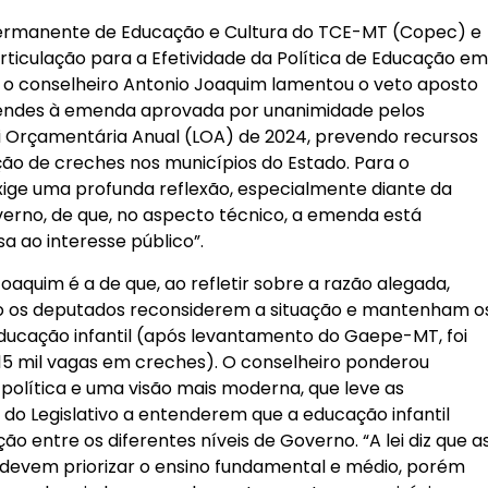
ermanente de Educação e Cultura do TCE-MT (Copec) e
iculação para a Efetividade da Política de Educação e
o conselheiro Antonio Joaquim lamentou o veto aposto
endes à emenda aprovada por unanimidade pelos
i Orçamentária Anual (LOA) de 2024, prevendo recursos
ão de creches nos municípios do Estado. Para o
ige uma profunda reflexão, especialmente diante da
overno, de que, no aspecto técnico, a emenda está
a ao interesse público”.
oaquim é a de que, ao refletir sobre a razão alegada,
o os deputados reconsiderem a situação e mantenham o
ducação infantil (após levantamento do Gaepe-MT, foi
 15 mil vagas em creches). O conselheiro ponderou
 política e uma visão mais moderna, que leve as
 do Legislativo a entenderem que a educação infantil
o entre os diferentes níveis de Governo. “A lei diz que a
l devem priorizar o ensino fundamental e médio, porém