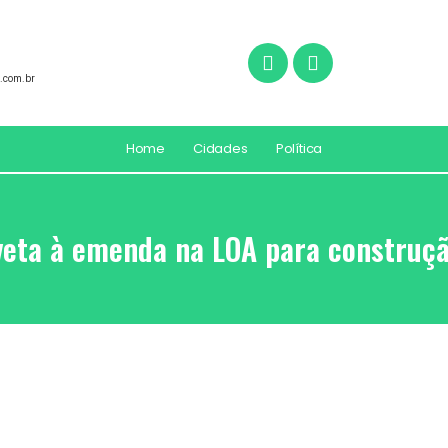
.com.br
Home
Cidades
Política
veta à emenda na LOA para construçã