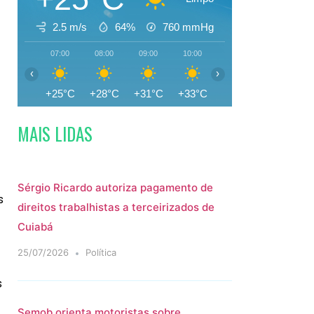
2.5 m/s
64%
760
mmHg
m
07:00
08:00
09:00
10:00
11:00
12:00
‹
›
+25°C
+28°C
+31°C
+33°C
+35°C
+35°C
MAIS LIDAS
Sérgio Ricardo autoriza pagamento de
s
direitos trabalhistas a terceirizados de
Cuiabá
25/07/2026
Política
s
Semob orienta motoristas sobre