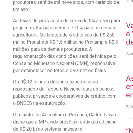
25/
produtores será de até nove anos, com carência de
um ano.
As taxas de juros serão de cerca de 6% ao ano para
V
pequenos, 8% para médios e 10% para os demais
e 
agricultores. Os limites de crédito vão de R$ 250
de
mil no Pronaf até R$ 1,5 milhão no Pronamp e R$ 3
milhões para os demais produtores. A
24/
regulamentação das condições será definida pelo
Conselho Monetário Nacional (CMN), responsável
por estabelecer os tetos e parâmetros finais.
As
Os R$ 12 bilhões disponibilizados serão
e
repassados do Tesouro Nacional para os bancos
en
públicos, privados e cooperativas de crédito, com
o BNDES na estruturação.
24/
O ministro da Agricultura e Pecuária, Carlos Fávaro,
disse que a MP ainda prevê um estímulo adicional
de R$ 20 bi ao sistema financeiro.
“N