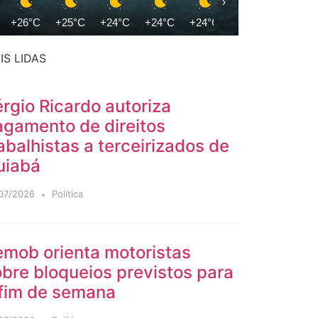
›
+26°C
+25°C
+24°C
+24°C
+24°C
+23°C
+25°C
IS LIDAS
rgio Ricardo autoriza
agamento de direitos
abalhistas a terceirizados de
uiabá
07/2026
Política
emob orienta motoristas
bre bloqueios previstos para
 fim de semana