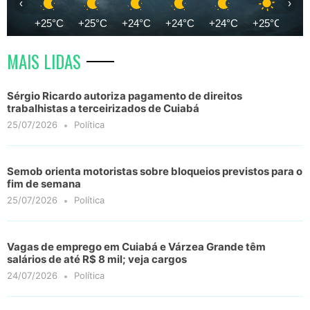
‹
›
+25°C
+25°C
+24°C
+24°C
+24°C
+25°C
+2
MAIS LIDAS
Sérgio Ricardo autoriza pagamento de direitos
trabalhistas a terceirizados de Cuiabá
25/07/2026
Política
Semob orienta motoristas sobre bloqueios previstos para o
fim de semana
25/07/2026
Política
Vagas de emprego em Cuiabá e Várzea Grande têm
salários de até R$ 8 mil; veja cargos
24/07/2026
Política