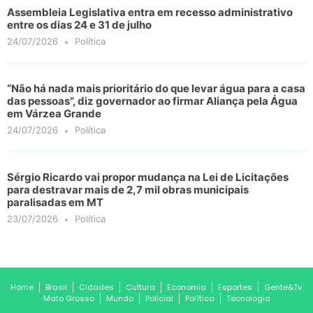
Assembleia Legislativa entra em recesso administrativo
entre os dias 24 e 31 de julho
24/07/2026
Política
“Não há nada mais prioritário do que levar água para a casa
das pessoas”, diz governador ao firmar Aliança pela Água
em Várzea Grande
24/07/2026
Política
Sérgio Ricardo vai propor mudança na Lei de Licitações
para destravar mais de 2,7 mil obras municipais
paralisadas em MT
23/07/2026
Política
Home
Brasil
Cidades
Cultura
Economia
Esportes
Gente&Tv
Mato Grosso
Mundo
Policial
Política
Tecnologia