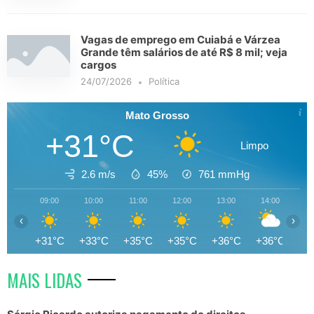
Vagas de emprego em Cuiabá e Várzea
Grande têm salários de até R$ 8 mil; veja
cargos
24/07/2026
Política
Mato Grosso
+31°C
Limpo
2.6 m/s
45%
761
mmHg
09:00
10:00
11:00
12:00
13:00
14:00
15
‹
›
+31°C
+33°C
+35°C
+35°C
+36°C
+36°C
+3
MAIS LIDAS