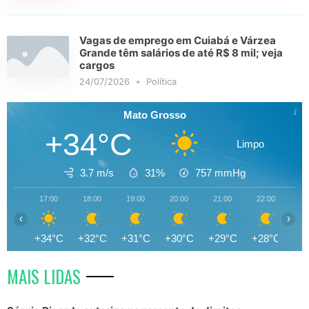
Vagas de emprego em Cuiabá e Várzea
Grande têm salários de até R$ 8 mil; veja
cargos
24/07/2026
Política
Mato Grosso
+34°C
Limpo
3.7 m/s
31%
757
mmHg
17:00
18:00
19:00
20:00
21:00
22:00
23
‹
›
+34°C
+32°C
+31°C
+30°C
+29°C
+28°C
+2
MAIS LIDAS