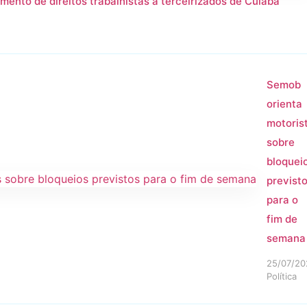
mento de direitos trabalhistas a terceirizados de Cuiabá
Semob
orienta
motoris
sobre
bloquei
previst
para o
fim de
semana
25/07/20
Política