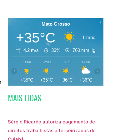
Mato Grosso
+35°C
Limpo
e
4.2 m/s
33%
760
mmHg
11:00
12:00
13:00
14:00
15:00
16:00
‹
›
+35°C
+35°C
+36°C
+36°C
+36°C
+35°C
a
MAIS LIDAS
Sérgio Ricardo autoriza pagamento de
direitos trabalhistas a terceirizados de
Cuiabá