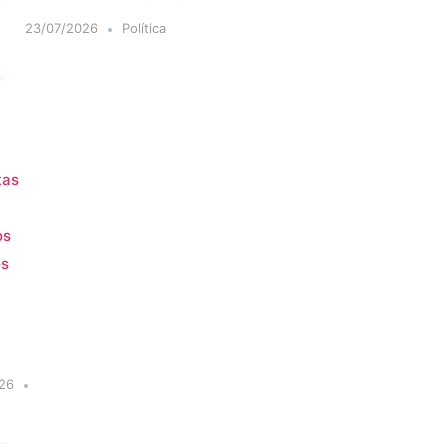
23/07/2026
Política
tas
os
os
26