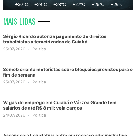
+30°C
+29°C
+28°C
+27°C
+26°C
+26°C
+2
MAIS LIDAS
Sérgio Ricardo autoriza pagamento de direitos
trabalhistas a terceirizados de Cuiabá
25/07/2026
Política
Semob orienta motoristas sobre bloqueios previstos para o
fim de semana
25/07/2026
Política
Vagas de emprego em Cuiabá e Várzea Grande têm
salários de até R$ 8 mil; veja cargos
24/07/2026
Política
Assembleia Legislativa entra em recesso administrativo