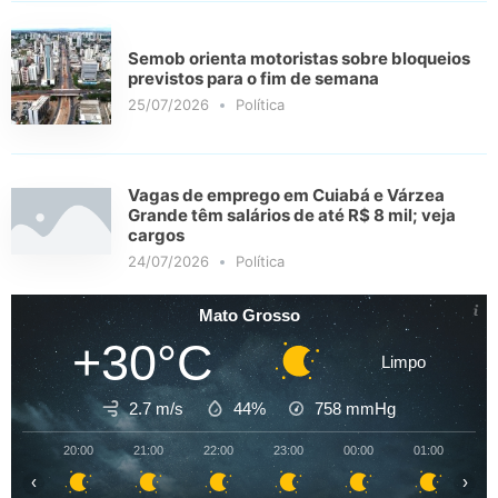
Semob orienta motoristas sobre bloqueios
previstos para o fim de semana
25/07/2026
Política
Vagas de emprego em Cuiabá e Várzea
Grande têm salários de até R$ 8 mil; veja
cargos
24/07/2026
Política
Mato Grosso
+30°C
Limpo
2.7 m/s
44%
758
mmHg
20:00
21:00
22:00
23:00
00:00
01:00
02
‹
›