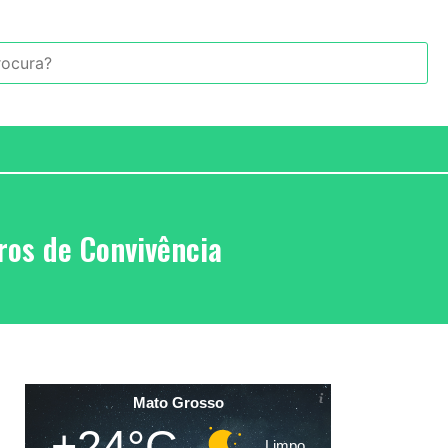
os de Convivência
Mato Grosso
+24°C
Limpo