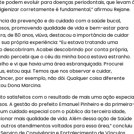
e podem evoluir para doenças periodontais, que levam 
igienizar corretamente é fundamental,” afirmou Rejane.
ncia da prevenção e do cuidado com a saúde bucal,
osos, promovendo qualidade de vida e bem-estar para
ra, de 80 anos, viúva, destacou a importância de cuidar
 sua própria experiência: “Eu estava tratando uma
 descobriram. Acabei descobrindo por conta própria,
ndo percebi que o céu da minha boca estava estranho.
pelho e vi que havia uma área esbranquiçada. Procurei
s, estou aqui. Temos que nos observar e cuidar,
ncer, por exemplo, não dói. Qualquer coisa diferente
rtou Dona Marcina.
to satisfeitos com o resultado de mais uma ação especia
sos. A gestão do prefeito Emanuel Pinheiro e da primeira
um cuidado especial com o público da terceira idade,
onar mais qualidade de vida. Além dessa ação de Saúde
outros atendimentos voltados para essa área,” concluiu
 Serviço de Convivência e Fortalecimento de Vínculos