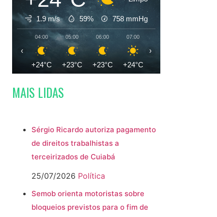
1.9 m/s
59%
758
mmHg
04:00
05:00
06:00
07:00
08:00
09:00
‹
›
+24°C
+23°C
+23°C
+24°C
+28°C
+31°C
MAIS LIDAS
Sérgio Ricardo autoriza pagamento
de direitos trabalhistas a
terceirizados de Cuiabá
25/07/2026
Política
Semob orienta motoristas sobre
bloqueios previstos para o fim de