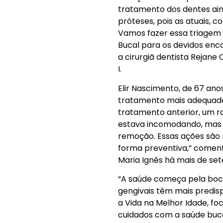
tratamento dos dentes ain
próteses, pois as atuais, co
Vamos fazer essa triagem
Bucal para os devidos enc
a cirurgiã dentista Rejane
I.
Elir Nascimento, de 67 anos
tratamento mais adequado 
tratamento anterior, um r
estava incomodando, mas a
remoção. Essas ações são 
forma preventiva,” coment
Maria Ignês há mais de set
“A saúde começa pela boc
gengivais têm mais predis
a Vida na Melhor Idade, fo
cuidados com a saúde bucal