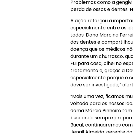
Problemas como a gengivit
perda de ossos e dentes. H
A ação reforçou a importâ
especialmente entre os id
todos. Dona Marcina Ferrei
dos dentes e compartilhou
doença que os médicos não
durante um churrasco, qua
Fui para casa, olhei no es
tratamento e, graças a Deu
especialmente porque o câ
deve ser investigada,” ale
“Mais uma vez, ficamos mui
voltada para os nossos ido
dama Márcia Pinheiro tem 
buscando sempre proporci
Bucal, continuaremos com 
Jenail Almeida, gerente do