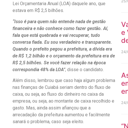
25/
Lei Orçamentaria Anual (LOA) daquele ano, que
estava em R$ 2,5 bilhões.
“Isso é para quem não entende nada de gestão
V
financeira e não conhece como fazer gestão. Aí,
e 
fala que está quebrada e vai recuperar, tudo
de
conversa fiada. Eu sou verdadeiro e transparente.
Quando o prefeito pegou a prefeitura, a dívida era
24/
de R$ 1,2 bilhão e o orçamento da prefeitura era de
R$ 2,5 bilhões. Se você fazer relação na época
correspondia 48% da LOA”
, disse o candidato.
As
Além disso, lembrou que caso haja algum problema
e
nas finanças de Cuiabá seriam dentro do fluxo de
en
caixa, ou seja, ao fluxo do dinheiro no caixa da
empresa, ou seja, ao montante de caixa recolhido e
24/
gasto. Mas, ainda assim afiançou que a
arrecadação da prefeitura aumentou e facilmente
sanará o problema, caso seja eleito.
“N