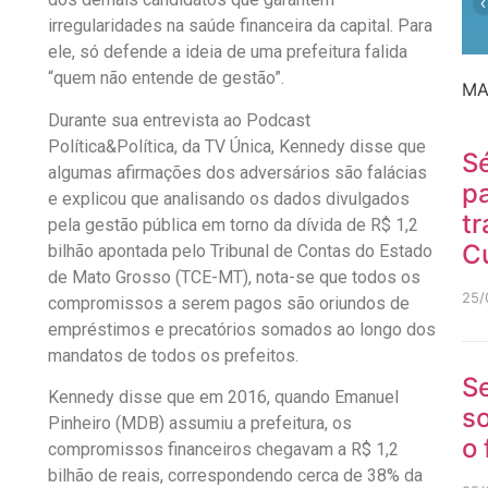
‹
irregularidades na saúde financeira da capital. Para
ele, só defende a ideia de uma prefeitura falida
“quem não entende de gestão”.
MA
Durante sua entrevista ao Podcast
Política&Política, da TV Única, Kennedy disse que
Sé
algumas afirmações dos adversários são falácias
p
e explicou que analisando os dados divulgados
tr
pela gestão pública em torno da dívida de R$ 1,2
C
bilhão apontada pelo Tribunal de Contas do Estado
de Mato Grosso (TCE-MT), nota-se que todos os
25/
compromissos a serem pagos são oriundos de
empréstimos e precatórios somados ao longo dos
mandatos de todos os prefeitos.
S
Kennedy disse que em 2016, quando Emanuel
so
Pinheiro (MDB) assumiu a prefeitura, os
o
compromissos financeiros chegavam a R$ 1,2
bilhão de reais, correspondendo cerca de 38% da