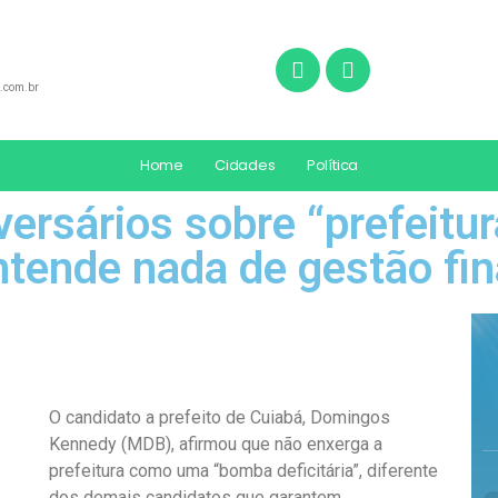
.com.br
Home
Cidades
Política
ersários sobre “prefeitur
tende nada de gestão fin
O candidato a prefeito de Cuiabá, Domingos
Kennedy (MDB), afirmou que não enxerga a
prefeitura como uma “bomba deficitária”, diferente
dos demais candidatos que garantem