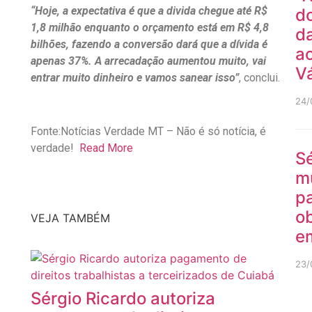
“Hoje, a expectativa é que a divida chegue até R$
do
1,8 milhão enquanto o orçamento está em R$ 4,8
da
bilhões, fazendo a conversão dará que a dívida é
ao
apenas 37%. A arrecadação aumentou muito, vai
V
entrar muito dinheiro e vamos sanear isso”
, conclui.
24/
Fonte:Notícias Verdade MT – Não é só notícia, é
verdade!
Read More
Sé
m
pa
ob
VEJA TAMBÉM
e
23/
Sérgio Ricardo autoriza