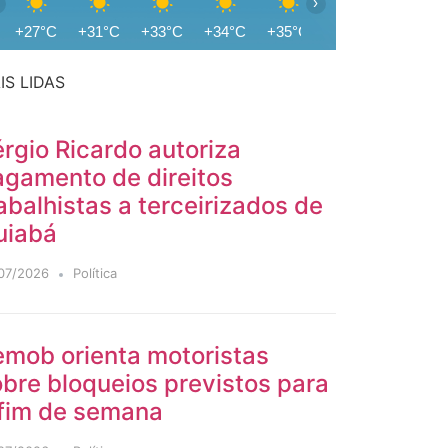
›
+27°C
+31°C
+33°C
+34°C
+35°C
+36°C
+36°C
IS LIDAS
rgio Ricardo autoriza
agamento de direitos
abalhistas a terceirizados de
uiabá
07/2026
Política
emob orienta motoristas
bre bloqueios previstos para
 fim de semana