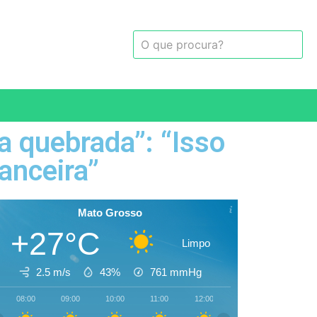
a quebrada”: “Isso
anceira”
Mato Grosso
+27°C
Limpo
2.5 m/s
43%
761
mmHg
08:00
09:00
10:00
11:00
12:00
13:00
14:00