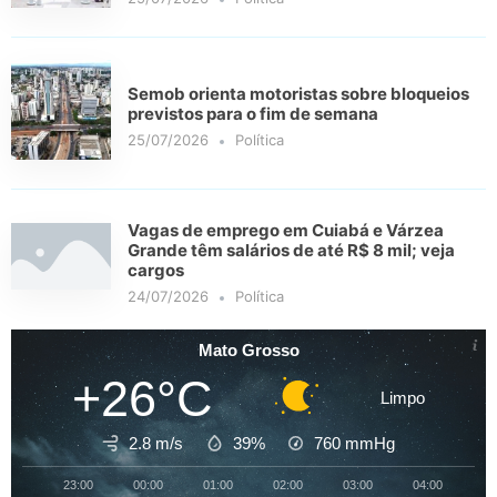
Semob orienta motoristas sobre bloqueios
previstos para o fim de semana
25/07/2026
Política
Vagas de emprego em Cuiabá e Várzea
Grande têm salários de até R$ 8 mil; veja
cargos
24/07/2026
Política
Mato Grosso
+26°C
Limpo
2.8 m/s
39%
760
mmHg
23:00
00:00
01:00
02:00
03:00
04:00
05