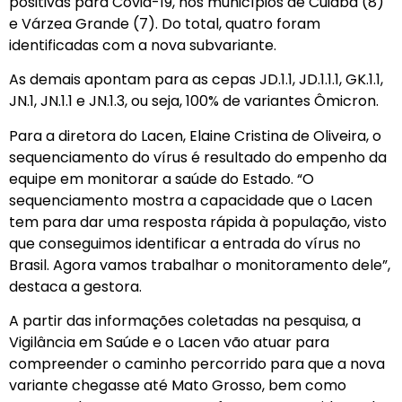
positivas para Covid-19, nos municípios de Cuiabá (8)
e Várzea Grande (7). Do total, quatro foram
identificadas com a nova subvariante.
As demais apontam para as cepas JD.1.1, JD.1.1.1, GK.1.1,
JN.1, JN.1.1 e JN.1.3, ou seja, 100% de variantes Ômicron.
Para a diretora do Lacen, Elaine Cristina de Oliveira, o
sequenciamento do vírus é resultado do empenho da
equipe em monitorar a saúde do Estado. “O
sequenciamento mostra a capacidade que o Lacen
tem para dar uma resposta rápida à população, visto
que conseguimos identificar a entrada do vírus no
Brasil. Agora vamos trabalhar o monitoramento dele”,
destaca a gestora.
A partir das informações coletadas na pesquisa, a
Vigilância em Saúde e o Lacen vão atuar para
compreender o caminho percorrido para que a nova
variante chegasse até Mato Grosso, bem como