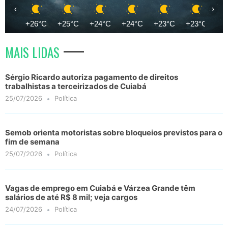
‹
›
+26°C
+25°C
+24°C
+24°C
+23°C
+23°C
+2
MAIS LIDAS
Sérgio Ricardo autoriza pagamento de direitos
trabalhistas a terceirizados de Cuiabá
25/07/2026
Política
Semob orienta motoristas sobre bloqueios previstos para o
fim de semana
25/07/2026
Política
Vagas de emprego em Cuiabá e Várzea Grande têm
salários de até R$ 8 mil; veja cargos
24/07/2026
Política