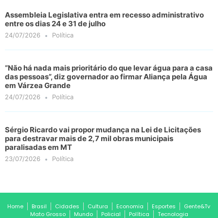
Assembleia Legislativa entra em recesso administrativo
entre os dias 24 e 31 de julho
24/07/2026
Política
“Não há nada mais prioritário do que levar água para a casa
das pessoas”, diz governador ao firmar Aliança pela Água
em Várzea Grande
24/07/2026
Política
Sérgio Ricardo vai propor mudança na Lei de Licitações
para destravar mais de 2,7 mil obras municipais
paralisadas em MT
23/07/2026
Política
Home
Brasil
Cidades
Cultura
Economia
Esportes
Gente&Tv
Mato Grosso
Mundo
Policial
Política
Tecnologia