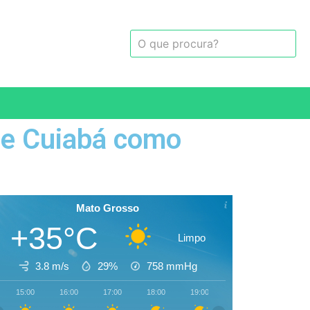
 de Cuiabá como
Mato Grosso
+35°C
Limpo
3.8 m/s
29%
758
mmHg
15:00
16:00
17:00
18:00
19:00
20:00
21:00