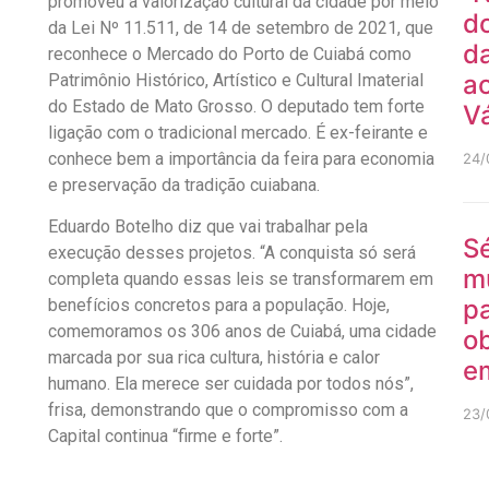
promoveu a valorização cultural da cidade por meio
do
da Lei Nº 11.511, de 14 de setembro de 2021, que
da
reconhece o Mercado do Porto de Cuiabá como
ao
Patrimônio Histórico, Artístico e Cultural Imaterial
do Estado de Mato Grosso. O deputado tem forte
V
ligação com o tradicional mercado. É ex-feirante e
conhece bem a importância da feira para economia
24/
e preservação da tradição cuiabana.
Eduardo Botelho diz que vai trabalhar pela
Sé
execução desses projetos. “A conquista só será
m
completa quando essas leis se transformarem em
pa
benefícios concretos para a população. Hoje,
comemoramos os 306 anos de Cuiabá, uma cidade
ob
marcada por sua rica cultura, história e calor
e
humano. Ela merece ser cuidada por todos nós”,
frisa, demonstrando que o compromisso com a
23/
Capital continua “firme e forte”.