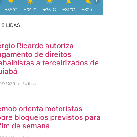
›
+35°C
+34°C
+33°C
+31°C
+30°C
+29°C
+28°C
IS LIDAS
rgio Ricardo autoriza
agamento de direitos
abalhistas a terceirizados de
uiabá
07/2026
Política
emob orienta motoristas
bre bloqueios previstos para
 fim de semana