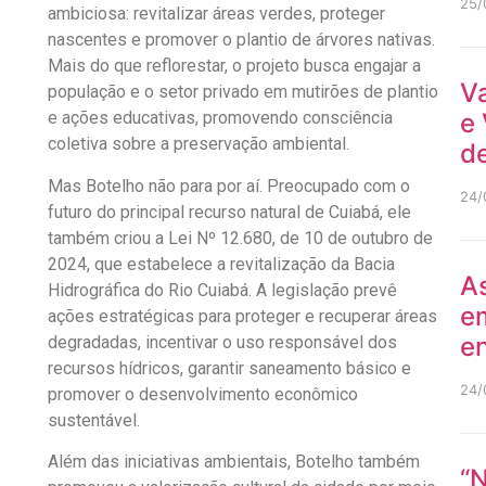
25/
ambiciosa: revitalizar áreas verdes, proteger
nascentes e promover o plantio de árvores nativas.
Mais do que reflorestar, o projeto busca engajar a
V
população e o setor privado em mutirões de plantio
e ações educativas, promovendo consciência
e 
coletiva sobre a preservação ambiental.
de
Mas Botelho não para por aí. Preocupado com o
24/
futuro do principal recurso natural de Cuiabá, ele
também criou a Lei Nº 12.680, de 10 de outubro de
2024, que estabelece a revitalização da Bacia
As
Hidrográfica do Rio Cuiabá. A legislação prevê
e
ações estratégicas para proteger e recuperar áreas
en
degradadas, incentivar o uso responsável dos
recursos hídricos, garantir saneamento básico e
24/
promover o desenvolvimento econômico
sustentável.
Além das iniciativas ambientais, Botelho também
“N