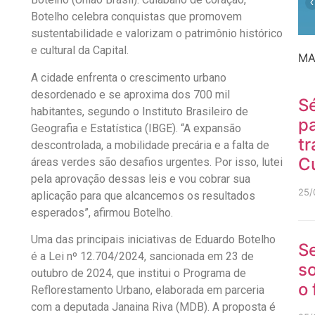
‹
Botelho celebra conquistas que promovem
sustentabilidade e valorizam o patrimônio histórico
e cultural da Capital.
MA
A cidade enfrenta o crescimento urbano
desordenado e se aproxima dos 700 mil
Sé
habitantes, segundo o Instituto Brasileiro de
p
Geografia e Estatística (IBGE). “A expansão
tr
descontrolada, a mobilidade precária e a falta de
C
áreas verdes são desafios urgentes. Por isso, lutei
pela aprovação dessas leis e vou cobrar sua
25/
aplicação para que alcancemos os resultados
esperados”, afirmou Botelho.
Uma das principais iniciativas de Eduardo Botelho
S
é a Lei nº 12.704/2024, sancionada em 23 de
so
outubro de 2024, que institui o Programa de
o
Reflorestamento Urbano, elaborada em parceria
com a deputada Janaina Riva (MDB). A proposta é