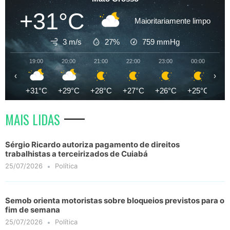
+31°C
Maioritariamente limpo
3 m/s
27%
759
mmHg
19:00
20:00
21:00
22:00
23:00
00:00
01
‹
›
+31°C
+29°C
+28°C
+27°C
+26°C
+25°C
+2
MAIS LIDAS
Sérgio Ricardo autoriza pagamento de direitos
trabalhistas a terceirizados de Cuiabá
25/07/2026
Política
Semob orienta motoristas sobre bloqueios previstos para o
fim de semana
25/07/2026
Política