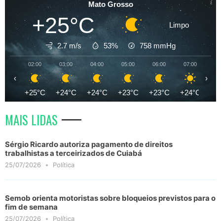
Mato Grosso
+25°C
Limpo
2.7 m/s
53%
758
mmHg
02:00
03:00
04:00
05:00
06:00
07:00
08
‹
›
+25°C
+24°C
+24°C
+23°C
+23°C
+24°C
+2
MAIS LIDAS
Sérgio Ricardo autoriza pagamento de direitos
trabalhistas a terceirizados de Cuiabá
25/07/2026
Política
Semob orienta motoristas sobre bloqueios previstos para o
fim de semana
25/07/2026
Política