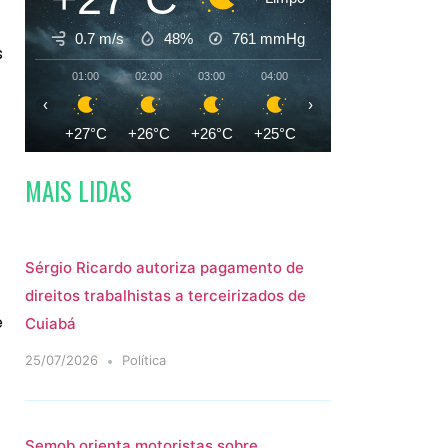
0.7 m/s
48%
761
mmHg
s
01:00
02:00
03:00
04:00
05:00
06:00
‹
›
+27°C
+26°C
+26°C
+25°C
+25°C
+24°C
MAIS LIDAS
Sérgio Ricardo autoriza pagamento de
direitos trabalhistas a terceirizados de
e
Cuiabá
25/07/2026
Política
Semob orienta motoristas sobre