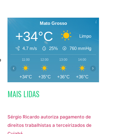
Mato Grosso
+34°C
Limpo
4.7 m/s
25%
760
mmHg
e
11:00
12:00
13:00
14:00
15:00
16:00
‹
›
+34°C
+35°C
+36°C
+36°C
+35°C
+35°C
MAIS LIDAS
Sérgio Ricardo autoriza pagamento de
direitos trabalhistas a terceirizados de
Cuiabá