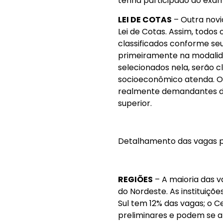
tenha participado do exa
LEI DE COTAS
– Outra novi
Lei de Cotas. Assim, todos
classificados conforme se
primeiramente na modalid
selecionados nela, serão cl
socioeconômico atenda. O o
realmente demandantes de
superior.
Detalhamento das vagas p
REGIÕES
– A maioria das v
do Nordeste. As instituiçõ
Sul tem 12% das vagas; o C
preliminares e podem se al