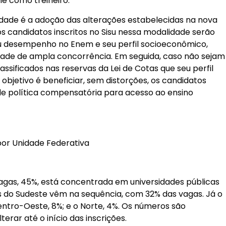
me como treineiro.
dade é a adoção das alterações estabelecidas na nova
 os candidatos inscritos no Sisu nessa modalidade serão
u desempenho no Enem e seu perfil socioeconômico,
ade de ampla concorrência. Em seguida, caso não sejam
assificados nas reservas da Lei de Cotas que seu perfil
bjetivo é beneficiar, sem distorções, os candidatos
 política compensatória para acesso ao ensino
or Unidade Federativa
agas, 45%, está concentrada em universidades públicas
es do Sudeste vêm na sequência, com 32% das vagas. Já o
entro-Oeste, 8%; e o Norte, 4%. Os números são
terar até o início das inscrições.