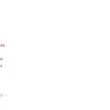
tas
os
os
26