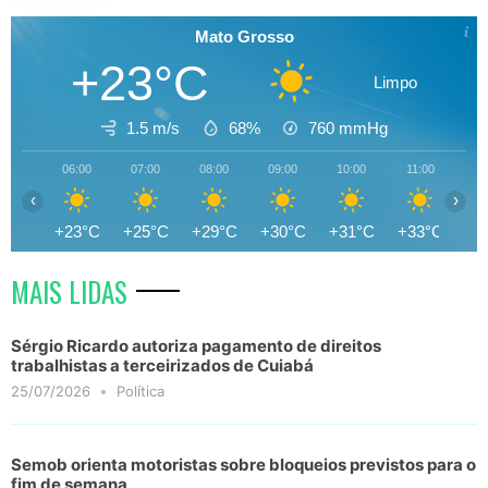
Mato Grosso
+23°C
Limpo
1.5 m/s
68%
760
mmHg
06:00
07:00
08:00
09:00
10:00
11:00
12
‹
›
+23°C
+25°C
+29°C
+30°C
+31°C
+33°C
+3
MAIS LIDAS
Sérgio Ricardo autoriza pagamento de direitos
trabalhistas a terceirizados de Cuiabá
25/07/2026
Política
Semob orienta motoristas sobre bloqueios previstos para o
fim de semana