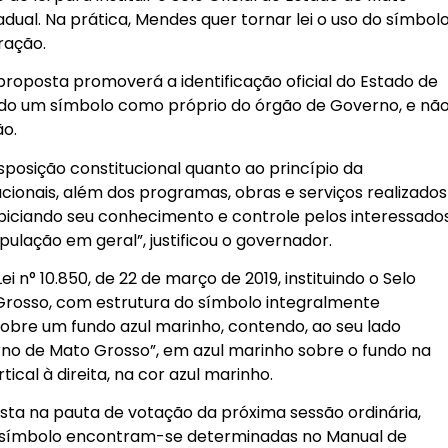
adual. Na prática, Mendes quer tornar lei o uso do símbol
ração.
oposta promoverá a identificação oficial do Estado de
do um símbolo como próprio do órgão de Governo, e nã
o.
sposição constitucional quanto ao princípio da
tucionais, além dos programas, obras e serviços realizados
opiciando seu conhecimento e controle pelos interessado
ulação em geral”, justificou o governador.
 Lei n° 10.850, de 22 de março de 2019, instituindo o Selo
 Grosso, com estrutura do símbolo integralmente
obre um fundo azul marinho, contendo, ao seu lado
erno de Mato Grosso”, em azul marinho sobre o fundo na
tical à direita, na cor azul marinho.
sta na pauta de votação da próxima sessão ordinária,
o símbolo encontram-se determinadas no Manual de