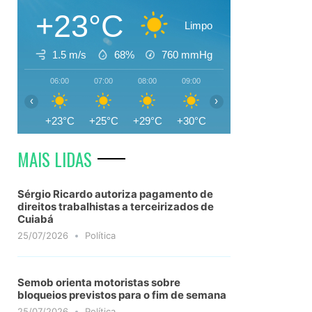
+23°C
Limpo
1.5 m/s
68%
760
mmHg
06:00
07:00
08:00
09:00
10:00
11:00
‹
›
+23°C
+25°C
+29°C
+30°C
+31°C
+33°C
MAIS LIDAS
Sérgio Ricardo autoriza pagamento de
direitos trabalhistas a terceirizados de
Cuiabá
25/07/2026
Política
Semob orienta motoristas sobre
bloqueios previstos para o fim de semana
25/07/2026
Política