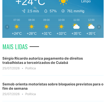
+24°C
Limpo
2.5 m/s
57%
761
mmHg
07:00
08:00
09:00
10:00
11:00
12:00
13
‹
›
+24°C
+28°C
+31°C
+33°C
+35°C
+35°C
+3
MAIS LIDAS
Sérgio Ricardo autoriza pagamento de direitos
trabalhistas a terceirizados de Cuiabá
25/07/2026
Política
Semob orienta motoristas sobre bloqueios previstos para o
fim de semana
25/07/2026
Política