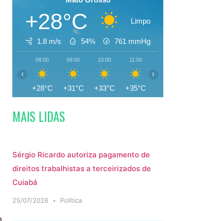
+28°C
Limpo
1.8 m/s
54%
761
mmHg
08:00
09:00
10:00
11:00
12:00
13:00
‹
›
+28°C
+31°C
+33°C
+35°C
+35°C
+36°C
MAIS LIDAS
Sérgio Ricardo autoriza pagamento de
direitos trabalhistas a terceirizados de
Cuiabá
25/07/2026
Política
o