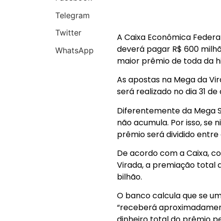
Telegram
Twitter
A Caixa Econômica Federal
deverá pagar R$ 600 milhõ
WhatsApp
maior prêmio de toda da h
As apostas na Mega da Vira
será realizado no dia 31 d
Diferentemente da Mega S
não acumula. Por isso, se n
prêmio será dividido entre
De acordo com a Caixa, co
Virada, a premiação total 
bilhão.
O banco calcula que se u
“receberá aproximadament
dinheiro total do prêmio 