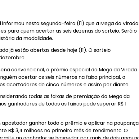
 informou nesta segunda-feira (11) que a Mega da Virada
es para quem acertar as seis dezenas do sorteio. Será o
istória da modalidade.
da já estão abertas desde hoje (11). O sorteio
e dezembro.
ena convencional, o prêmio especial da Mega da Virada
inguém acertar os seis números na faixa principal, o
 os acertadores de cinco números e assim por diante.
nsiderando todas as faixas de premiação da Mega da
aos ganhadores de todas as faixas pode superar R$ 1
m apostador ganhar todo o prêmio e aplicar na poupança
e R$ 3,4 milhões no primeiro mês de rendimento. O
permite ao ganhador se hospedar por mais de dois anos n