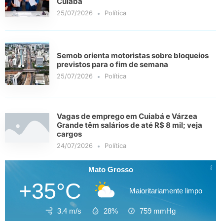
Cuiabá
25/07/2026
Política
Semob orienta motoristas sobre bloqueios
previstos para o fim de semana
25/07/2026
Política
Vagas de emprego em Cuiabá e Várzea
Grande têm salários de até R$ 8 mil; veja
cargos
24/07/2026
Política
Mato Grosso
+35°C
Maioritariamente limpo
3.4 m/s
28%
759
mmHg