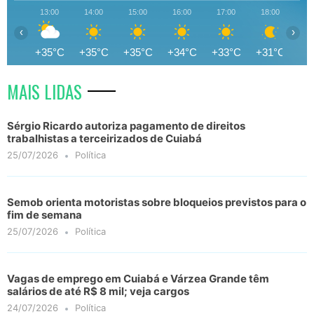
13:00
14:00
15:00
16:00
17:00
18:00
19
‹
›
+35°C
+35°C
+35°C
+34°C
+33°C
+31°C
+3
MAIS LIDAS
Sérgio Ricardo autoriza pagamento de direitos
trabalhistas a terceirizados de Cuiabá
25/07/2026
Política
Semob orienta motoristas sobre bloqueios previstos para o
fim de semana
25/07/2026
Política
Vagas de emprego em Cuiabá e Várzea Grande têm
salários de até R$ 8 mil; veja cargos
24/07/2026
Política