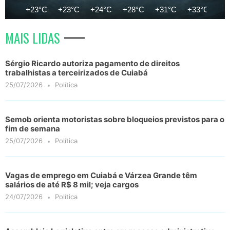
+23°C
+23°C
+24°C
+28°C
+31°C
+33°C
+3
MAIS LIDAS
Sérgio Ricardo autoriza pagamento de direitos
trabalhistas a terceirizados de Cuiabá
25/07/2026
Política
Semob orienta motoristas sobre bloqueios previstos para o
fim de semana
25/07/2026
Política
Vagas de emprego em Cuiabá e Várzea Grande têm
salários de até R$ 8 mil; veja cargos
24/07/2026
Política