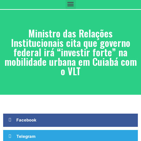
Ministro das Relações
Institucionais cita que governo
federal irá “investir forte” na
mobilidade urbana em Cuiabá com
o VLT
Facebook
Telegram