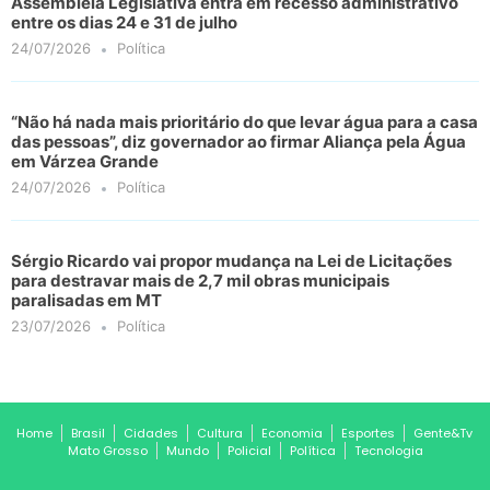
Assembleia Legislativa entra em recesso administrativo
entre os dias 24 e 31 de julho
24/07/2026
Política
“Não há nada mais prioritário do que levar água para a casa
das pessoas”, diz governador ao firmar Aliança pela Água
em Várzea Grande
24/07/2026
Política
Sérgio Ricardo vai propor mudança na Lei de Licitações
para destravar mais de 2,7 mil obras municipais
paralisadas em MT
23/07/2026
Política
Home
Brasil
Cidades
Cultura
Economia
Esportes
Gente&Tv
Mato Grosso
Mundo
Policial
Política
Tecnologia