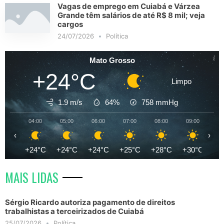
Vagas de emprego em Cuiabá e Várzea
Grande têm salários de até R$ 8 mil; veja
cargos
24/07/2026
Política
Mato Grosso
+24°C
Limpo
1.9 m/s
64%
758
mmHg
04:00
05:00
06:00
07:00
08:00
09:00
10
‹
›
+24°C
+24°C
+24°C
+25°C
+28°C
+30°C
+3
MAIS LIDAS
Sérgio Ricardo autoriza pagamento de direitos
trabalhistas a terceirizados de Cuiabá
25/07/2026
Política